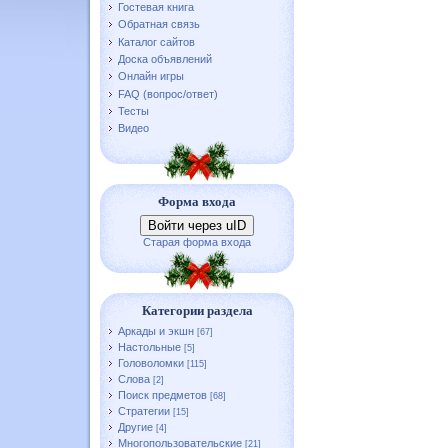
Гостевая книга
Обратная связь
Каталог сайтов
Доска объявлений
Онлайн игры
FAQ (вопрос/ответ)
Тесты
Видео
Форма входа
Войти через uID
Старая форма входа
Категории раздела
Аркады и экшн
[67]
Настольные
[5]
Головоломки
[115]
Слова
[2]
Поиск предметов
[68]
Стратегии
[15]
Другие
[4]
Многопользовательские
[21]